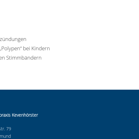
tzündungen
„Polypen“ bei Kindern
den Stimmbändern
praxis Kevenhörster
tr. 79
tmund