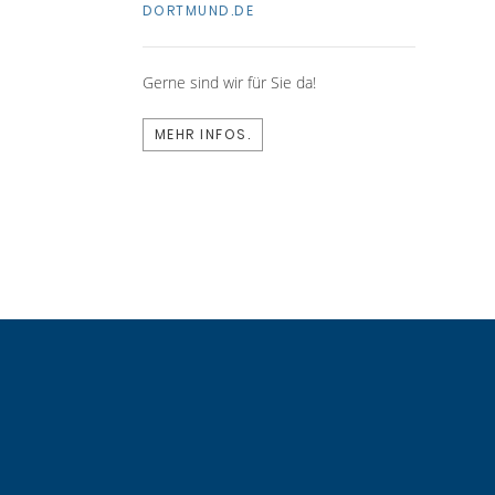
DORTMUND.DE
Gerne sind wir für Sie da!
MEHR INFOS.