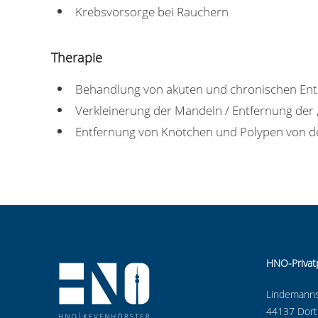
Krebsvorsorge bei Rauchern
Therapie
Behandlung von akuten und chronischen En
Verkleinerung der Mandeln / Entfernung der 
Entfernung von Knötchen und Polypen von 
HNO-Privat
Lindemanns
44137 Dor